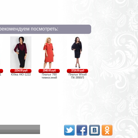
рекомендуем посмотреть:
2254.00 руб
2940.00 руб
3724.00 руб
1
Юбка АЮ-1222
Платье 760
Платье Wisell
темносиний
П4-3890/5