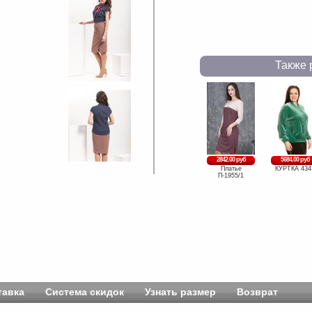
Также 
2842.00 руб
5684.00 руб
Платье
КУРТКА 434
П-1955/1
тавка
Система скидок
Узнать размер
Возврат