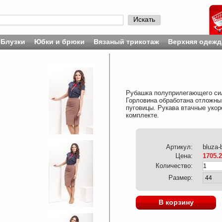
Искать
Блузки
Юбки и брюки
Вязаный трикотаж
Верхняя одежд
Рубашка полуприлегающего силу
Горловина обработана отложным
пуговицы. Рукава втачные укор
комплекте.
Артикул:
bluza-
Цена:
1705.
Количество:
Размер:
В корзину