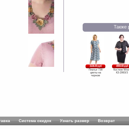
Также 
3136.00 руб
4900.00 руб
Платье 738
Костюм Wise
цветы на
К3-2993/3
черном
тавка
Система скидок
Узнать размер
Возврат