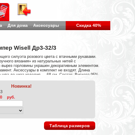
а
Для дома
Аксессуары
Скидка 40%
пер Wisell Др3-32/3
его силуэта розового цвета с втачными рукавами.
учного вязания» из натуральных нитей с
 вырез горловины украшен декоративным элементом.
амент. Аксессуары в комплект не входят. Длина
о шва до низа изделия — 68 см. Состав: Вискоза 95%,
Новинка!
-3
80
руб.
Таблица размеров