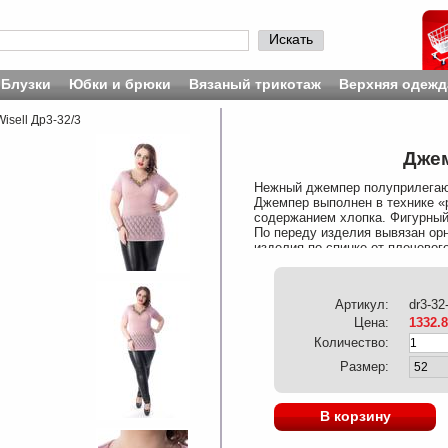
Искать
Блузки
Юбки и брюки
Вязаный трикотаж
Верхняя одежд
isell Др3-32/3
Джем
Нежный джемпер полуприлегающ
Джемпер выполнен в технике «р
содержанием хлопка. Фигурный
По переду изделия вывязан орн
изделия по спинке от плечевог
Эластан 5%
Артикул:
dr3-32
Цена:
1332.
Количество:
Размер:
В корзину