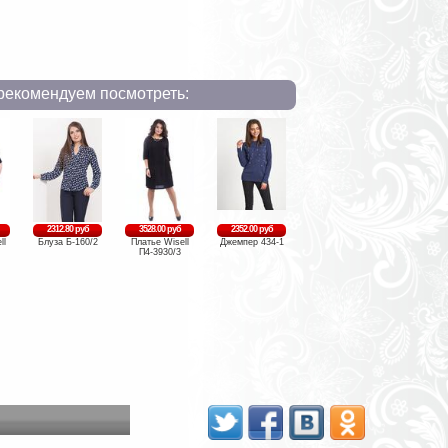
рекомендуем посмотреть:
2312.80 руб
3528.00 руб
2352.00 руб
ll
Блуза Б-160/2
Платье Wisell
Джемпер 434-1
П4-3930/3