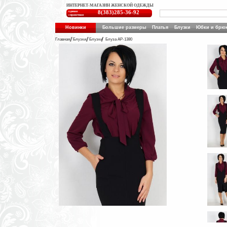
ИНТЕРНЕТ-МАГАЗИН ЖЕНСКОЙ ОДЕЖДЫ
единая
8(383)285-36-92
справочная
Новинки
Большие размеры
Платья
Блузки
Юбки и брю
Главная
Блузки
Блузки
Блуза АР-1380