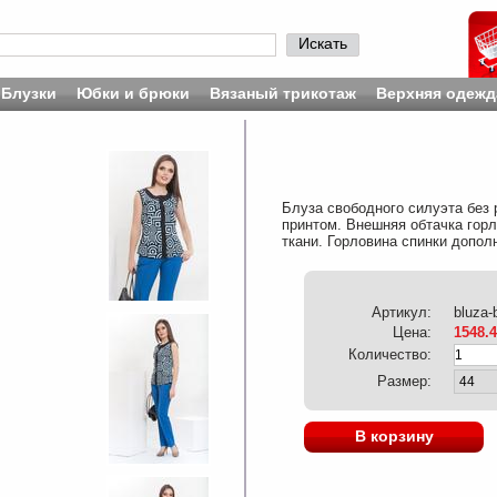
Искать
Блузки
Юбки и брюки
Вязаный трикотаж
Верхняя одежд
Блуза свободного силуэта без 
принтом. Внешняя обтачка гор
ткани. Горловина спинки допол
Артикул:
bluza-
Цена:
1548.
Количество:
Размер:
В корзину