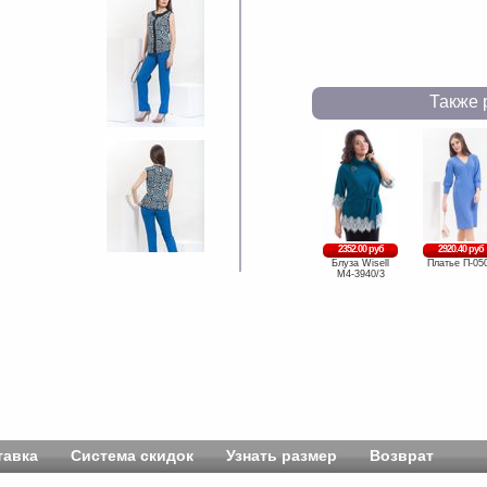
Также 
2352.00 руб
2920.40 руб
Блуза Wisell
Платье П-05
М4-3940/3
тавка
Система скидок
Узнать размер
Возврат