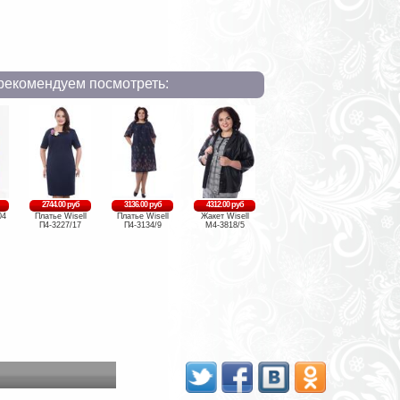
рекомендуем посмотреть:
2744.00 руб
3136.00 руб
4312.00 руб
04
Платье Wisell
Платье Wisell
Жакет Wisell
П4-3227/17
П4-3134/9
М4-3818/5