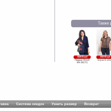
Также 
3528.00 руб
1920.80 руб
Пиджак Wisell
Блуза Б-141
М4-3917/1
тавка
Система скидок
Узнать размер
Возврат