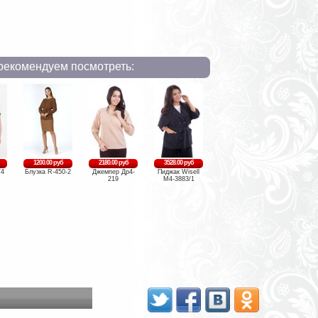
рекомендуем посмотреть:
1200.00 руб
2180.00 руб
3528.00 руб
/4
Блузка R-450-2
Джемпер Др4-
Пиджак Wisell
219
М4-3883/1