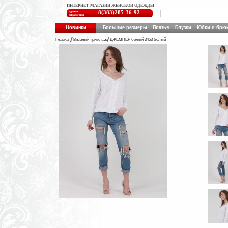
ИНТЕРНЕТ-МАГАЗИН ЖЕНСКОЙ ОДЕЖДЫ
единая
8(383)285-36-92
справочная
Новинки
Большие размеры
Платья
Блузки
Юбки и брю
Главная
Вязаный трикотаж
ДЖЕМПЕР белый 3453 белый