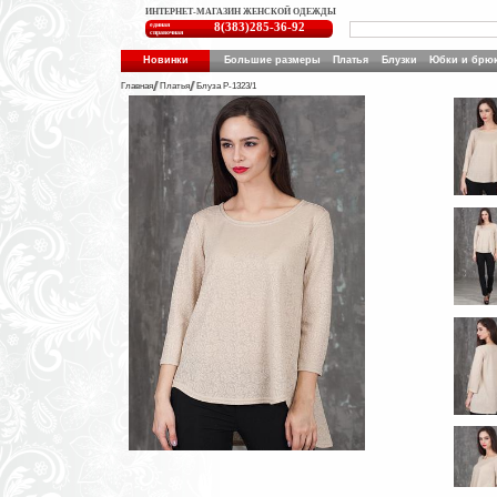
ИНТЕРНЕТ-МАГАЗИН ЖЕНСКОЙ ОДЕЖДЫ
единая
8(383)285-36-92
справочная
Новинки
Большие размеры
Платья
Блузки
Юбки и брю
Главная
Платья
Блуза Р-1323/1