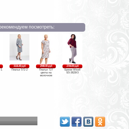
рекомендуем посмотреть:
3116.40 руб
2940.00 руб
2744.00 руб
-1
Платье 572-2
Платье 727
Брюки Wisell
цветы на
Б5-3829/3
молочном