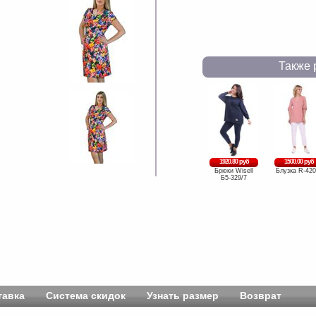
Также 
1920.80 руб
1500.00 руб
Брюки Wisell
Блузка R-420
Б5-329/7
тавка
Система скидок
Узнать размер
Возврат