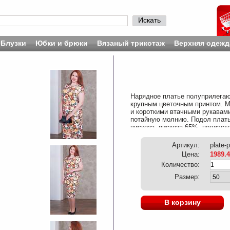
Искать
Блузки
Юбки и брюки
Вязаный трикотаж
Верхняя одежд
Нарядное платье полуприлегаю
крупным цветочным принтом. 
и короткими втачными рукавам
потайную молнию. Подол плать
вискоза, вискоза 65%, полиэст
изделия: 110 см. Рост модели - 
Артикул:
plate-
Цена:
1989.
Количество:
Размер:
В корзину