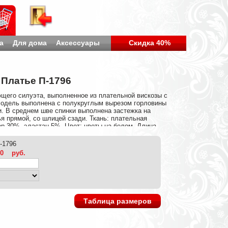
а
Для дома
Аксессуары
Скидка 40%
Платье П-1796
щего силуэта, выполненное из плательной вискозы с
Модель выполнена с полукруглым вырезом горловины
и. В среднем шве спинки выполнена застежка на
я прямой, со шлицей сзади. Ткань: плательная
ер 30%, эластан 5%. Цвет: цветы на белом. Длина
170 см, размер - 52.
p-1796
40
руб.
Таблица размеров