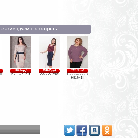
рекомендуем посмотреть:
1666.00 руб
2548.00 руб
1744.40 руб
ll
Платье П-1911
Юбка Ю-178/3
Блуза женская /
НБ179-18