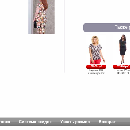
Также 
980.00 руб
3724.00 руб
Блузка 189
Платье Wise
синий цветок
П3-3891/1
тавка
Система скидок
Узнать размер
Возврат