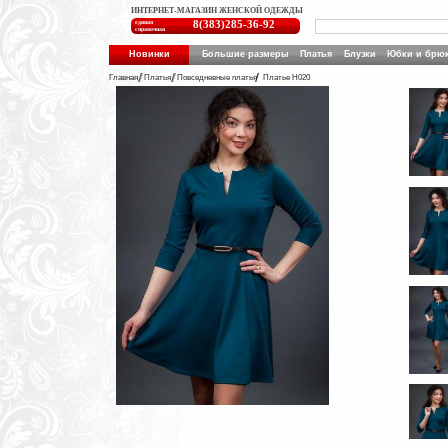
ИНТЕРНЕТ-МАГАЗИН ЖЕНСКОЙ ОДЕЖДЫ
единая
8(383)285-36-92
справочная
Новинки
Большие размеры
Платья
Блузки
Юбки и брю
Главная
Платья
Повседневные платья
Платье Н020