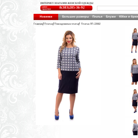
ИНТЕРНЕТ-МАГАЗИН ЖЕНСКОЙ ОДЕЖДЫ
единая
8(383)285-36-92
справочная
Новинки
Большие размеры
Платья
Блузки
Юбки и брю
Главная
Платья
Повседневные платья
Платье ЛП-22682