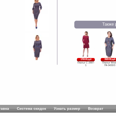
Также 
1700.00 руб
3920.00 руб
Платье C-2697-
Платье Wise
1
П4-3433/3
тавка
Система скидок
Узнать размер
Возврат