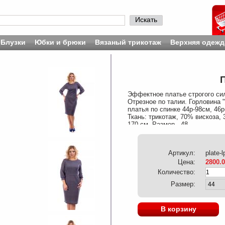
Искать
Блузки
Юбки и брюки
Вязаный трикотаж
Верхняя одежд
Эффектное платье строгого си
Отрезное по талии. Горловина "
платья по спинке 44р-98cм, 46р
Ткань: трикотаж, 70% вискоза, 
170 см. Размер - 48.
Артикул:
plate-
Цена:
2800.
Количество:
Размер:
В корзину