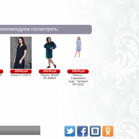
рекомендуем посмотреть:
2254.00 руб
4312.00 руб
1700.00 руб
ll
Блуза Р-1321/1
Платье Wisell
Платье "
П5-3848/3
Сиреневое
чудо " Артикул
АП-11111