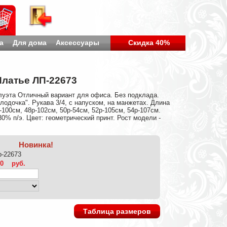
а
Для дома
Аксессуары
Скидка 40%
Платье ЛП-22673
луэта Отличный вариант для офиса. Без подклада.
лодочка". Рукава 3/4, с напуском, на манжетах. Длина
-100см, 48р-102см, 50р-54см, 52р-105см, 54р-107см.
30% п/э. Цвет: геометрический принт. Рост модели -
Новинка!
lp-22673
00
руб.
Таблица размеров