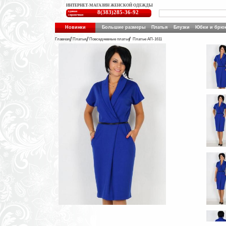
ИНТЕРНЕТ-МАГАЗИН ЖЕНСКОЙ ОДЕЖДЫ
единая
8(383)285-36-92
справочная
Новинки
Большие размеры
Платья
Блузки
Юбки и брю
Главная
Платья
Повседневные платья
Платье АП-1611