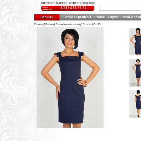
ИНТЕРНЕТ-МАГАЗИН ЖЕНСКОЙ ОДЕЖДЫ
единая
8(383)285-36-92
справочная
Новинки
Большие размеры
Платья
Блузки
Юбки и брю
Главная
Платья
Повседневные платья
Платье АП-1354