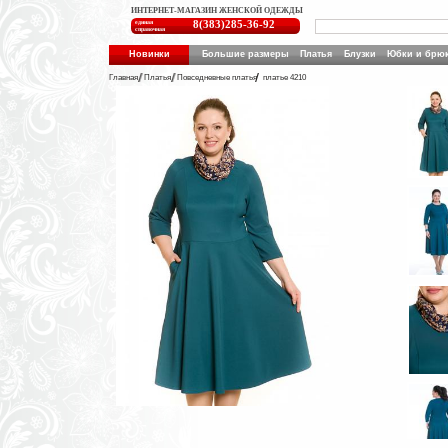
ИНТЕРНЕТ-МАГАЗИН ЖЕНСКОЙ ОДЕЖДЫ
единая
8(383)285-36-92
справочная
Новинки
Большие размеры
Платья
Блузки
Юбки и брю
Главная
Платья
Повседневные платья
платье 4210