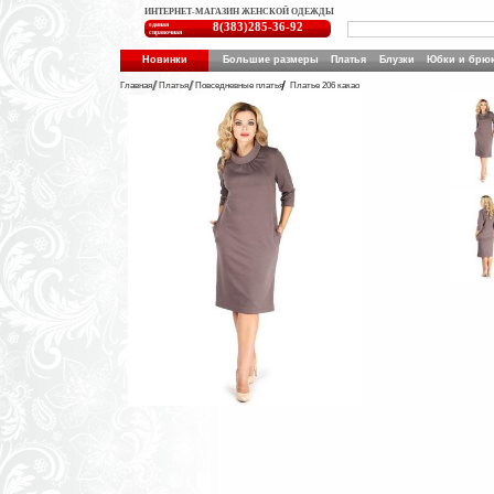
ИНТЕРНЕТ-МАГАЗИН ЖЕНСКОЙ ОДЕЖДЫ
единая
8(383)285-36-92
справочная
Новинки
Большие размеры
Платья
Блузки
Юбки и брю
Главная
Платья
Повседневные платья
Платье 206 какао