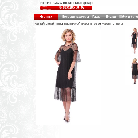
ИНТЕРНЕТ-МАГАЗИН ЖЕНСКОЙ ОДЕЖДЫ
единая
8(383)285-36-92
справочная
Новинки
Большие размеры
Платья
Блузки
Юбки и брю
Главная
Платья
Повседневные платья
Платье (с нижним платьем) C-2685-2