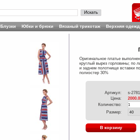
Искать
Блузки
Юбки и брюки
Вязаный трикотаж
Верхняя одежд
Оригинальное платье выполнено
круглый вырез горловины; по л
и заднем полотнище вставки по
полиэстер 30%
Артикул:
s-2781
Цена:
2000.
Количество:
Размер:
В корзину