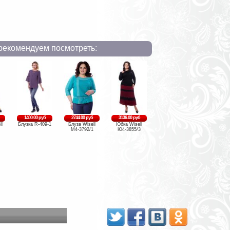
рекомендуем посмотреть:
1400.00 руб
2744.00 руб
3136.00 руб
ll
Блузка R-409-1
Блуза Wisell
Юбка Wisell
М4-3792/1
Ю4-3855/3