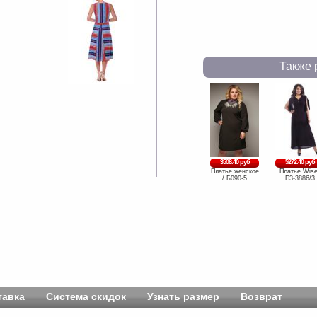
Также 
3508.40 руб
5272.40 руб
Платье женское
Платье Wise
/ Б090-5
П3-3886/3
тавка
Система скидок
Узнать размер
Возврат