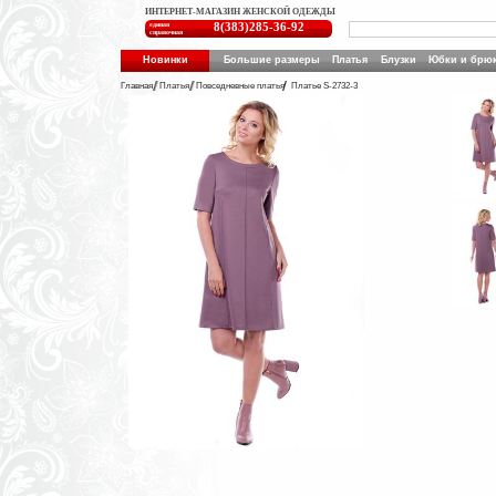
ИНТЕРНЕТ-МАГАЗИН ЖЕНСКОЙ ОДЕЖДЫ
единая
8(383)285-36-92
справочная
Новинки
Большие размеры
Платья
Блузки
Юбки и брю
Главная
Платья
Повседневные платья
Платье S-2732-3