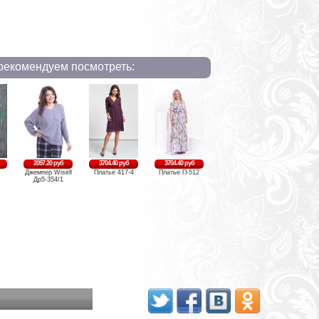
рекомендуем посмотреть:
2097.20 руб
3704.40 руб
3704.40 руб
Джемпер Wisell
Платье 417-4
Платье П-512
Др5-354/1