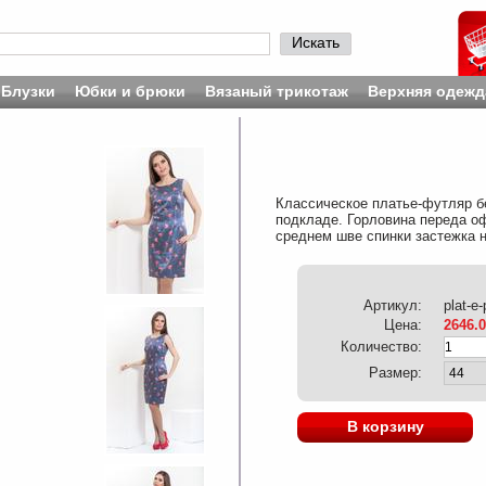
Искать
Блузки
Юбки и брюки
Вязаный трикотаж
Верхняя одежд
Классическое платье-футляр бе
подкладе. Горловина переда оф
среднем шве спинки застежка 
Артикул:
plat-e
Цена:
2646.
Количество:
Размер:
В корзину