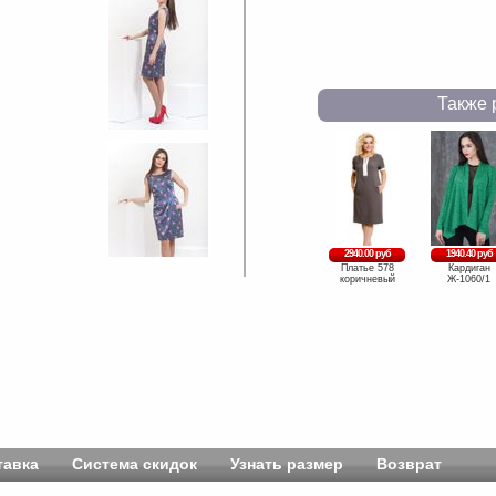
Также 
2940.00 руб
1940.40 руб
Платье 578
Кардиган
коричневый
Ж-1060/1
тавка
Система скидок
Узнать размер
Возврат