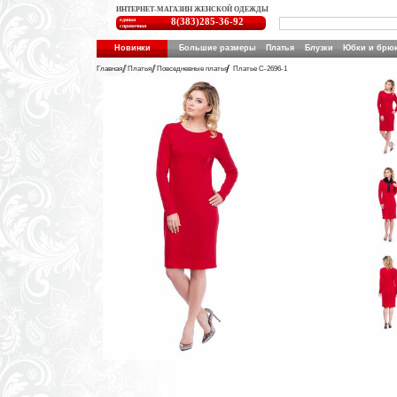
ИНТЕРНЕТ-МАГАЗИН ЖЕНСКОЙ ОДЕЖДЫ
единая
8(383)285-36-92
справочная
Новинки
Большие размеры
Платья
Блузки
Юбки и брю
Главная
Платья
Повседневные платья
Платье C-2696-1