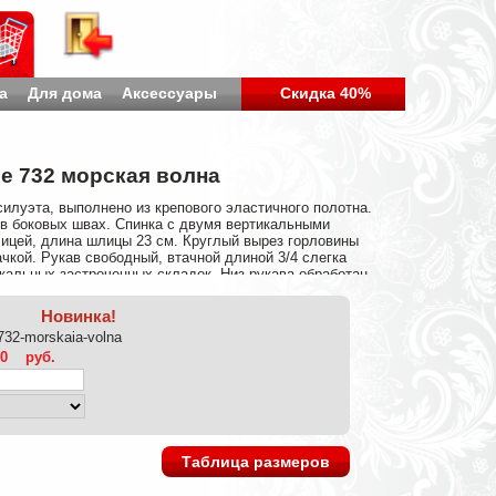
а
Для дома
Аксессуары
Скидка 40%
е 732 морская волна
илуэта, выполнено из крепового эластичного полотна.
в боковых швах. Спинка с двумя вертикальными
ицей, длина шлицы 23 см. Круглый вырез горловины
ачкой. Рукав свободный, втачной длиной 3/4 слегка
икальных застроченных складок. Низ рукава обработан
вины в 46 р-ре – 40 см. в 56 р-ре – 42 см., обхват
м., в 56 р-ре – 37 см. Платье без подклада и застежек.
Новинка!
см., в 56 р-ре – 107 см. Состав ткани: Полиэстер 60%/
-732-morskaia-volna
00
руб.
Таблица размеров