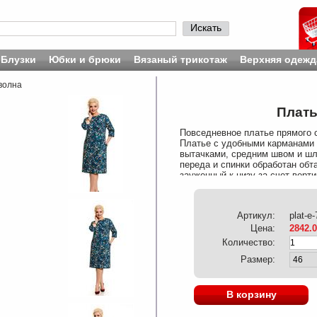
Искать
Блузки
Юбки и брюки
Вязаный трикотаж
Верхняя одежд
волна
Плать
Повседневное платье прямого с
Платье с удобными карманами 
вытачками, средним швом и шл
переда и спинки обработан обт
зауженный к низу за счет верт
обтачкой. Длина рукава от горло
рукава по низу в 46 р-ре – 30 с
Длина изделия в 46 р-ре – 105 
Артикул:
plat-e
Вискоза 37%/Эластан 3%
Цена:
2842.
Количество:
Размер:
В корзину