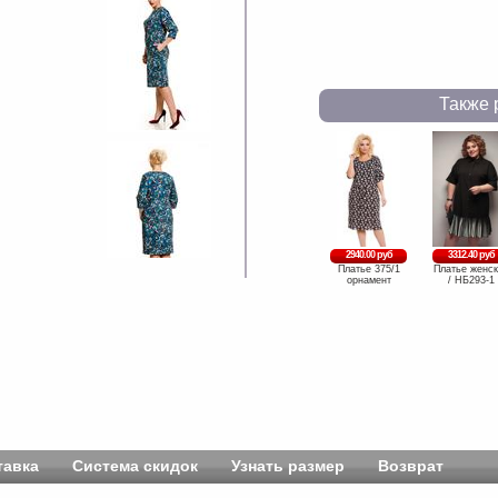
Также 
2940.00 руб
3312.40 руб
Платье 375/1
Платье женск
орнамент
/ НБ293-1
тавка
Система скидок
Узнать размер
Возврат