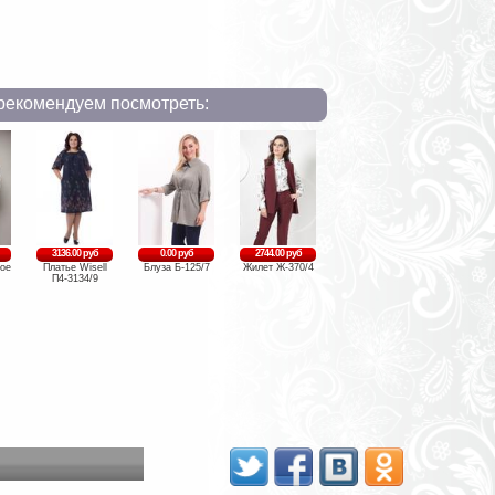
рекомендуем посмотреть:
3136.00 руб
0.00 руб
2744.00 руб
ое
Платье Wisell
Блуза Б-125/7
Жилет Ж-370/4
П4-3134/9