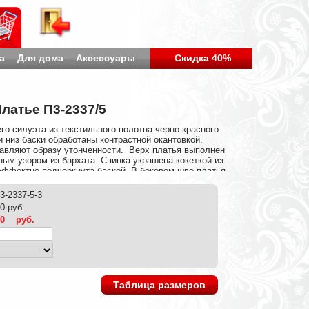
а
Для дома
Аксессуары
Скидка 40%
латье П3-2337/5
о силуэта из текстильного полотна черно-красного
и низ баски обработаны контрастной окантовкой.
авляют образу утонченности. Верх платья выполнен
ым узором из бархата Спинка украшена кокеткой из
эффектно подчеркнута баской. В боковом шве платья
лия дополнена шлицей. Легко разнообразить свой
в его ремнем. Аксессуары в комплект не входят.
p3-2337-5-3
ечевого шва до низа изделия — 98 см.
0 руб.
00
руб.
Таблица размеров