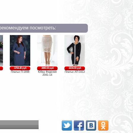
рекомендуем посмотреть:
3704.40 руб
3880.00 руб
3234.00 руб
Платье П-1698
Юбка Фиделия
Платье АП-1612
2041-14