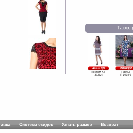
Также 
4190.00 руб
3508.40 руб
Костюм К3-
Платье
3728/4
П-1938/5
тавка
Система скидок
Узнать размер
Возврат