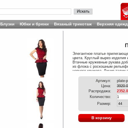
Искать
Блузки
Юбки и брюки
Вязаный трикотаж
Верхняя одежд
П
Элегантное платье прилегающег
цвета. Круглый вырез изделия 
Втачные кружевные рукава доб
из флока с роскошным рельефн
черного кружева. Линия талии 
— потайная молния. Юбка изде
образ с этим платьем, дополни
Артикул:
plate-
Длина изделия по спинке от пл
Цена:
3920.0
Полуприлегающее
Распродажа:
2352.
Количество:
Размер:
В корзину