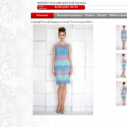
ИНТЕРНЕТ-МАГАЗИН ЖЕНСКОЙ ОДЕЖДЫ
единая
8(383)285-36-92
справочная
Новинки
Большие размеры
Платья
Блузки
Юбки и брю
Главная
Платья
Нарядные платья
Платье Грация 6316-2