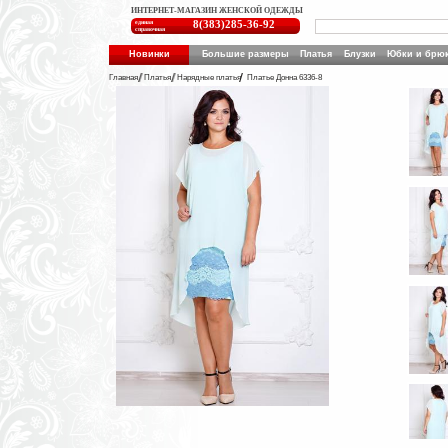
ИНТЕРНЕТ-МАГАЗИН ЖЕНСКОЙ ОДЕЖДЫ
единая
8(383)285-36-92
справочная
Новинки
Большие размеры
Платья
Блузки
Юбки и брю
Главная
Платья
Нарядные платья
Платье Донна 6336-8