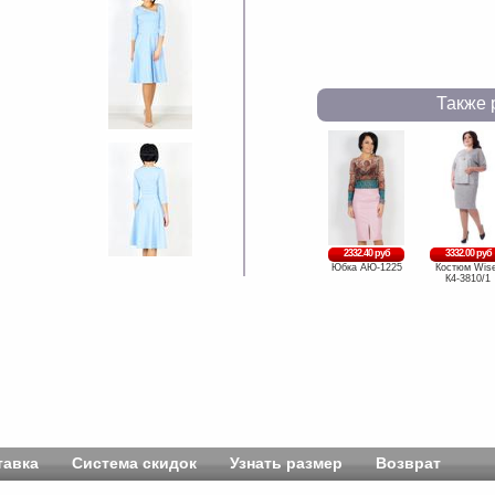
Также 
2332.40 руб
3332.00 руб
Юбка АЮ-1225
Костюм Wise
К4-3810/1
тавка
Система скидок
Узнать размер
Возврат