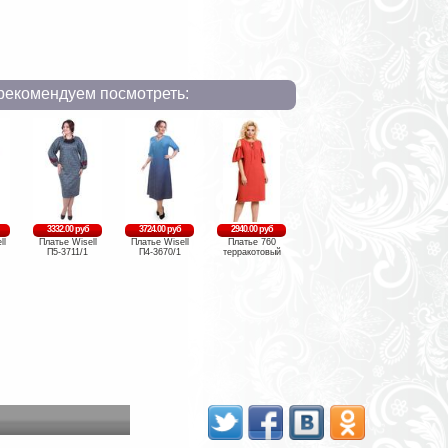
рекомендуем посмотреть:
3332.00 руб
3724.00 руб
2940.00 руб
ll
Платье Wisell
Платье Wisell
Платье 760
П5-3711/1
П4-3670/1
терракотовый