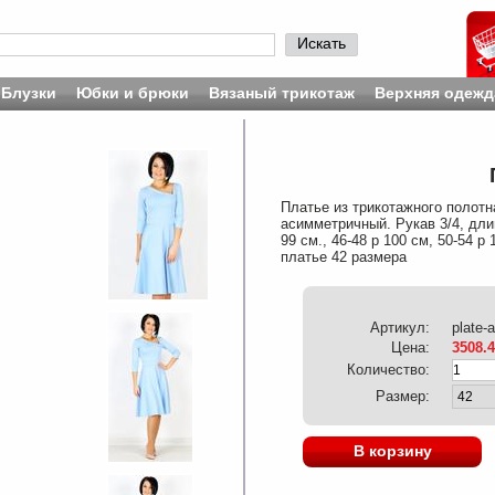
Искать
Блузки
Юбки и брюки
Вязаный трикотаж
Верхняя одежд
Платье из трикотажного полотн
асимметричный. Рукав 3/4, длин
99 см., 46-48 р 100 см, 50-54 р
платье 42 размера
Артикул:
plate-
Цена:
3508.
Количество:
Размер:
В корзину