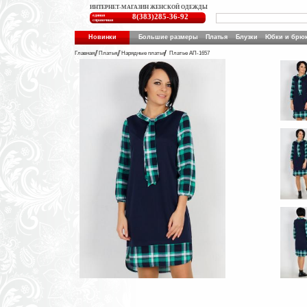
ИНТЕРНЕТ-МАГАЗИН ЖЕНСКОЙ ОДЕЖДЫ
единая
8(383)285-36-92
справочная
Новинки
Большие размеры
Платья
Блузки
Юбки и брю
Главная
Платья
Нарядные платья
Платье АП-1657