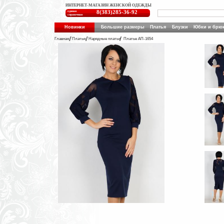
ИНТЕРНЕТ-МАГАЗИН ЖЕНСКОЙ ОДЕЖДЫ
единая
8(383)285-36-92
справочная
Новинки
Большие размеры
Платья
Блузки
Юбки и брю
Главная
Платья
Нарядные платья
Платье АП-1654