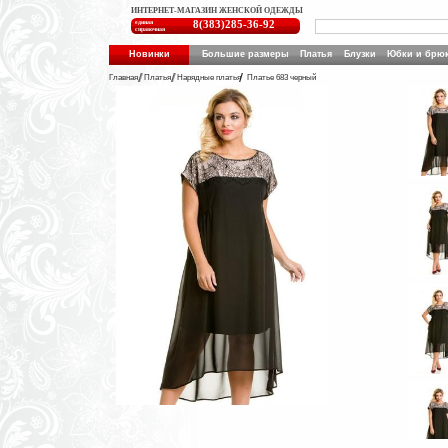
ИНТЕРНЕТ-МАГАЗИН ЖЕНСКОЙ ОДЕЖДЫ
единая
8(383)285-36-92
справочная
Новинки
Большие размеры
Платья
Блузки
Юбки и брю
Главная
Платья
Нарядные платья
Платье 683 черный