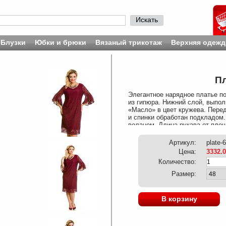
Искать
Блузки
Юбки и брюки
Вязаный трикотаж
Верхняя одежд
Пл
Элегантное нарядное платье п
из гипюра. Нижний слой, выпол
«Масло» в цвет кружева. Перед
и спинки обработан подкладом.
воланом. Длина рукава от плеч
по спинке в 48 р-ре – 102 см. 
Артикул:
plate-
Цена:
3332.
Количество:
Размер:
В корзину