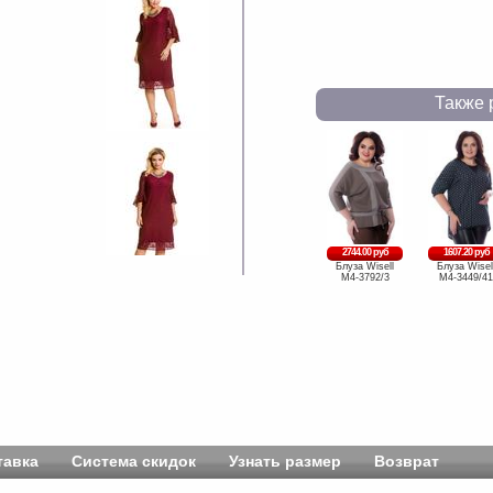
Также 
2744.00 руб
1607.20 руб
Блуза Wisell
Блуза Wisel
М4-3792/3
М4-3449/41
тавка
Система скидок
Узнать размер
Возврат