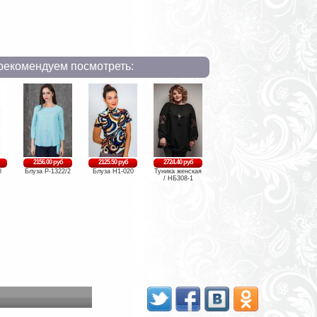
рекомендуем посмотреть:
2156.00 руб
2125.50 руб
2724.40 руб
l
Блуза Р-1322/2
Блуза Н1-020
Туника женская
/ НБ308-1