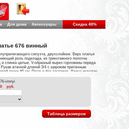
а
Для дома
Аксессуары
Скидка 40%
атье 676 винный
олуприлегающего силуэта, двухслойное. Верх платья
няющий роль подклада, из трикотажного полотна
 и спинка целые, V-образный вырез горловины переда
 Рукав втачной длиной 3/4 с широким притачным
евой точки 40 см. Платье без застежек. Длина изделия
Состав ткани: Полиэстер 100%
676-vinnyi
00
руб.
Таблица размеров