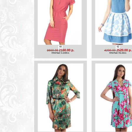
44
42
2160.00 р.
2520.00 р.
3600.00
4200.00
ПЛАТЬЕ C-2359-1
ПЛАТЬЕ П2-2611