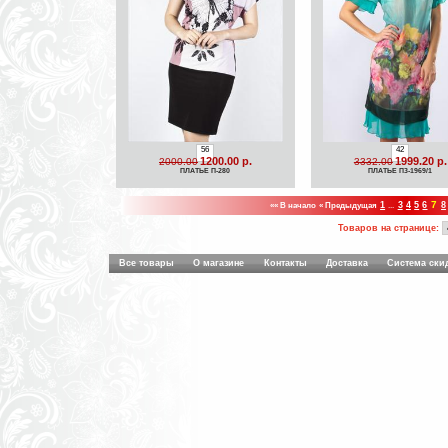
56
42
1200.00 р.
1999.20 р.
2000.00
3332.00
ПЛАТЬЕ П-280
ПЛАТЬЕ П3-1969/1
7
«« В начало
« Предыдущая
1
...
3
4
5
6
8
Товаров на странице:
Все товары
О магазине
Контакты
Доставка
Система ски