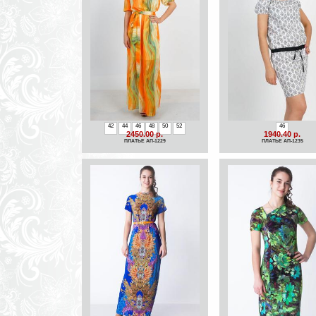
42
44
46
48
50
52
46
2450.00 р.
1940.40 р.
ПЛАТЬЕ АП-1229
ПЛАТЬЕ АП-1235