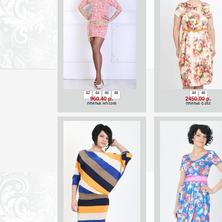
42
44
46
48
44
46
960.40 р.
2450.00 р.
ПЛАТЬЕ АП-1106
ПЛАТЬЕ С-252