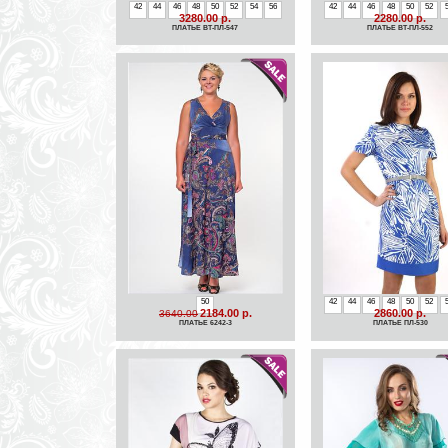
42
44
46
48
50
52
54
56
42
44
46
48
50
52
3280.00 р.
2280.00 р.
ПЛАТЬЕ ВТ-ПЛ-547
ПЛАТЬЕ ВТ-ПЛ-552
50
42
44
46
48
50
52
2184.00 р.
2860.00 р.
3640.00
ПЛАТЬЕ 6242-3
ПЛАТЬЕ ПЛ-530