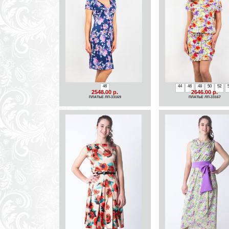
46
44
46
48
50
52
2548.00 р.
2646.00 р.
ПЛАТЬЕ ЛП-33169
ПЛАТЬЕ ЛП-33167