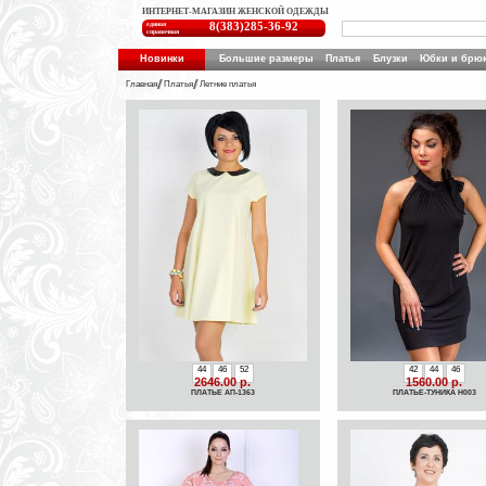
ИНТЕРНЕТ-МАГАЗИН ЖЕНСКОЙ ОДЕЖДЫ
единая
8(383)285-36-92
справочная
Новинки
Большие размеры
Платья
Блузки
Юбки и брю
Главная
Платья
Летние платья
44
46
52
42
44
46
2646.00 р.
1560.00 р.
ПЛАТЬЕ АП-1363
ПЛАТЬЕ-ТУНИКА Н003