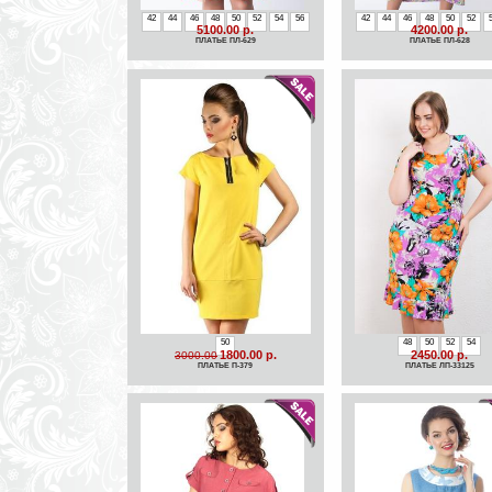
42
44
46
48
50
52
54
56
42
44
46
48
50
52
5100.00 р.
4200.00 р.
ПЛАТЬЕ ПЛ-629
ПЛАТЬЕ ПЛ-628
50
48
50
52
54
1800.00 р.
2450.00 р.
3000.00
ПЛАТЬЕ П-379
ПЛАТЬЕ ЛП-33125