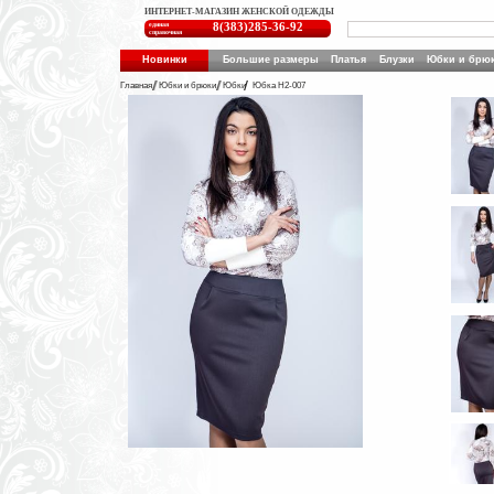
ИНТЕРНЕТ-МАГАЗИН ЖЕНСКОЙ ОДЕЖДЫ
единая
8(383)285-36-92
справочная
Новинки
Большие размеры
Платья
Блузки
Юбки и брю
Главная
Юбки и брюки
Юбки
Юбка Н2-007