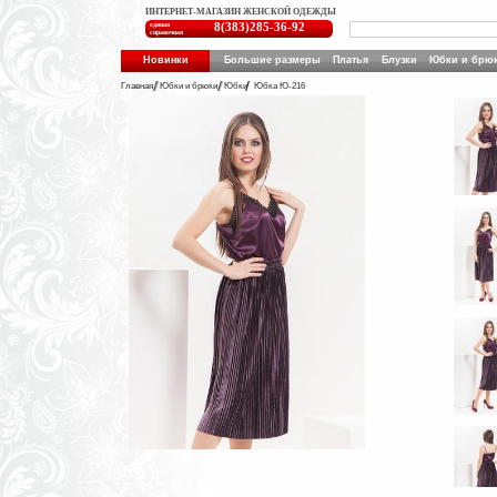
ИНТЕРНЕТ-МАГАЗИН ЖЕНСКОЙ ОДЕЖДЫ
единая
8(383)285-36-92
справочная
Новинки
Большие размеры
Платья
Блузки
Юбки и брю
Главная
Юбки и брюки
Юбки
Юбка Ю-216