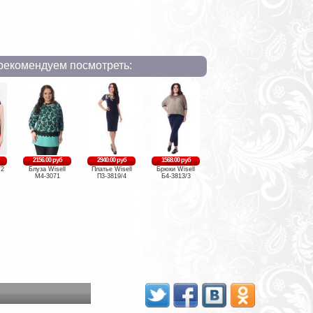
рекомендуем посмотреть:
2156.00 руб
2940.00 руб
1568.00 руб
/2
Блуза Wisell
Платье Wisell
Брюки Wisell
М4-3071
П3-3819/4
Б4-3813/3