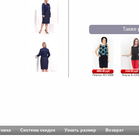
Также 
4880.40 руб
1332.80 руб
Платье АП-1668
Блуза Б-220
тавка
Система скидок
Узнать размер
Возврат