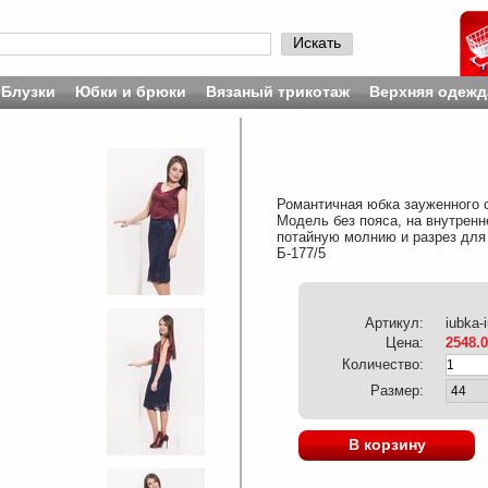
Искать
Блузки
Юбки и брюки
Вязаный трикотаж
Верхняя одежд
Романтичная юбка зауженного с
Модель без пояса, на внутренн
потайную молнию и разрез для
Б-177/5
Артикул:
iubka-
Цена:
2548.
Количество:
Размер:
В корзину