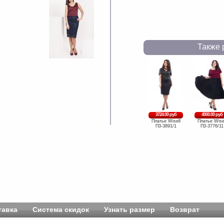
Также 
3724.00 руб
4900.00 руб
Платье Wisell
Платье Wise
П3-3891/1
П3-3776/11
тавка
Система скидок
Узнать размер
Возврат