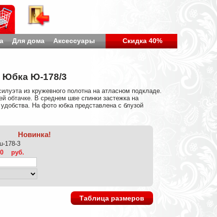
а
Для дома
Аксессуары
Скидка 40%
Юбка Ю-178/3
илуэта из кружевного полотна на атласном подкладе.
ей обтачке. В среднем шве спинки застежка на
 удобства. На фото юбка представлена с блузой
Новинка!
iu-178-3
00
руб.
Таблица размеров