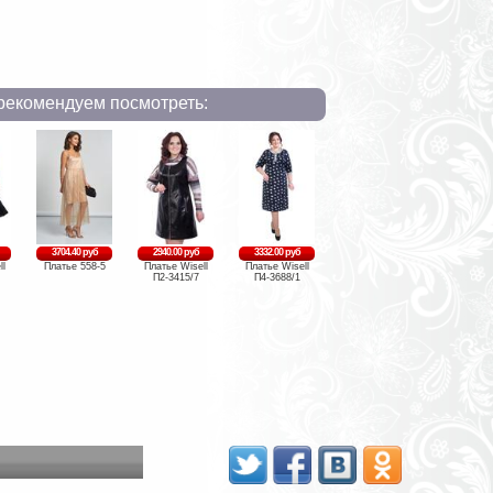
рекомендуем посмотреть:
3704.40 руб
2940.00 руб
3332.00 руб
ll
Платье 558-5
Платье Wisell
Платье Wisell
П2-3415/7
П4-3688/1