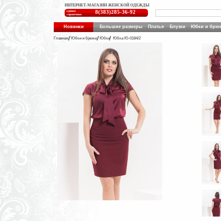
ИНТЕРНЕТ-МАГАЗИН ЖЕНСКОЙ ОДЕЖДЫ
единая
8(383)285-36-92
справочная
Новинки
Большие размеры
Платья
Блузки
Юбки и брю
Главная
Юбки и брюки
Юбки
Юбка Ю-0184/2