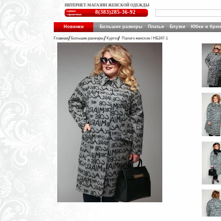
ИНТЕРНЕТ-МАГАЗИН ЖЕНСКОЙ ОДЕЖДЫ
единая
8(383)285-36-92
справочная
Новинки
Большие размеры
Платья
Блузки
Юбки и брю
Главная
Большие размеры
Куртки
Пальто женское / НБ247-1