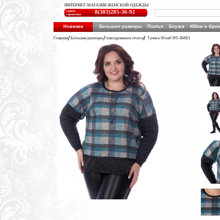
ИНТЕРНЕТ-МАГАЗИН ЖЕНСКОЙ ОДЕЖДЫ
единая
8(383)285-36-92
справочная
Новинки
Большие размеры
Платья
Блузки
Юбки и брю
Главная
Большие размеры
повседневные платья
Туника Wisell М5-3845/1