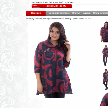
ИНТЕРНЕТ-МАГАЗИН ЖЕНСКОЙ ОДЕЖДЫ
единая
8(383)285-36-92
справочная
Новинки
Большие размеры
Платья
Блузки
Юбки и брю
Главная
Большие размеры
повседневные платья
Туника Wisell М4-3890/2