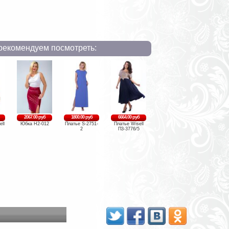
рекомендуем посмотреть:
2067.00 руб
1800.00 руб
6664.00 руб
ll
Юбка Н2-012
Платье S-2751-
Платье Wisell
2
П3-3776/5