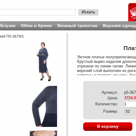
Искать
Блузки
Юбки и брюки
Вязаный трикотаж
Верхняя одежд
sell П5-3679/1
Плат
Уютное платье полуприлегающег
Круглый вырез изделия дополн
отрезное по линии талии. Лини
верхний слой выполнен из роск
карманы и разрезы по низу. Ак
спинке от плечевого шва до ни
Состав: Шерсть 16%, Акрил 48
Артикул:
p5-367
Цена:
3724.
Количество:
Размер:
В корзину