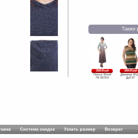
Также 
3528.00 руб
1666.00 руб
Платье Wisell
Джемпер Wise
П4-3670/4
Др5-87
тавка
Система скидок
Узнать размер
Возврат