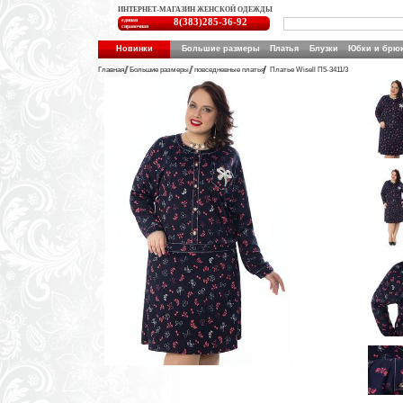
ИНТЕРНЕТ-МАГАЗИН ЖЕНСКОЙ ОДЕЖДЫ
единая
8(383)285-36-92
справочная
Новинки
Большие размеры
Платья
Блузки
Юбки и брю
Главная
Большие размеры
повседневные платья
Платье Wisell П5-3411/3