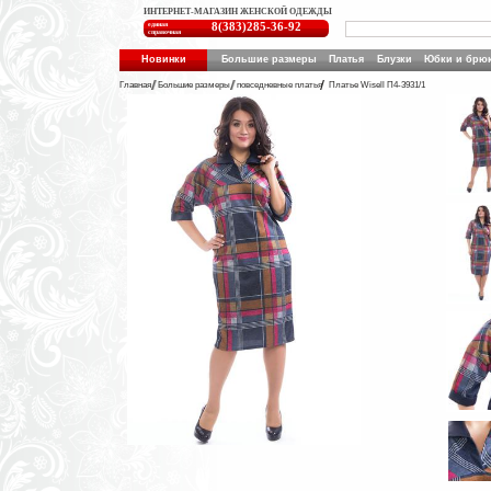
ИНТЕРНЕТ-МАГАЗИН ЖЕНСКОЙ ОДЕЖДЫ
единая
8(383)285-36-92
справочная
Новинки
Большие размеры
Платья
Блузки
Юбки и брю
Главная
Большие размеры
повседневные платья
Платье Wisell П4-3931/1