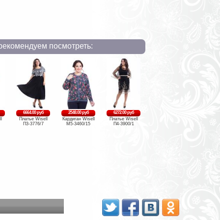
рекомендуем посмотреть:
6664.00 руб
2548.00 руб
6272.00 руб
l
Платье Wisell
Кардиган Wisell
Платье Wisell
П3-3776/7
М5-3460/15
П4-3900/1