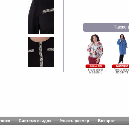
Также 
2940.00 руб
8232.00 руб
Блуза Wisell
Пальто Wisel
М5-3828/1
П5-3447/1
тавка
Система скидок
Узнать размер
Возврат