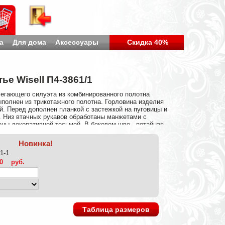
а
Для дома
Аксессуары
Скидка 40%
ье Wisell П4-3861/1
егающего силуэта из комбинированного полотна
ыполнен из трикотажного полотна. Горловина изделия
й. Перед дополнен планкой с застежкой на пуговицы и
. Низ втачных рукавов обработаны манжетами с
ены декоративной тесьмой. В боковом шве - потайная
нии талии. Юбка выполнена из гофрированного
край юбки обработан швом закрутка. Аксессуары в
Новинка!
елия по спинке от плечевого шва до низа изделия —
1-1
 Состав: Вискоза 95%, Эластан 5%
0
руб.
Таблица размеров