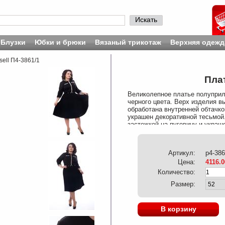
Искать
Блузки
Юбки и брюки
Вязаный трикотаж
Верхняя одежд
sell П4-3861/1
Плат
Великолепное платье полуприл
черного цвета. Верх изделия в
обработана внутренней обтачко
украшен декоративной тесьмой
застежкой на пуговицу и украш
молния. Платье отрезное по ли
текстильного полотна. Нижний 
комплект не входят. Длина изд
Артикул:
p4-386
116 см. Рост модели - 165 см.
Цена:
4116.0
Количество:
Размер:
В корзину