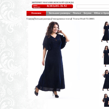
ИНТЕРНЕТ-МАГАЗИН ЖЕНСКОЙ ОДЕЖДЫ
единая
8(383)285-36-92
справочная
Новинки
Большие размеры
Платья
Блузки
Юбки и брю
Главная
Большие размеры
повседневные платья
Платье Wisell П3-3886/1