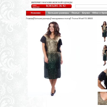
ИНТЕРНЕТ-МАГАЗИН ЖЕНСКОЙ ОДЕЖДЫ
единая
8(383)285-36-92
справочная
Новинки
Большие размеры
Платья
Блузки
Юбки и брю
Главная
Большие размеры
повседневные платья
Платье Wisell П2-3893/3