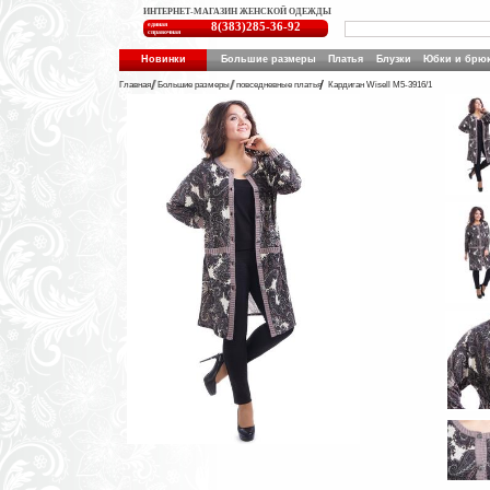
ИНТЕРНЕТ-МАГАЗИН ЖЕНСКОЙ ОДЕЖДЫ
единая
8(383)285-36-92
справочная
Новинки
Большие размеры
Платья
Блузки
Юбки и брю
Главная
Большие размеры
повседневные платья
Кардиган Wisell М5-3916/1