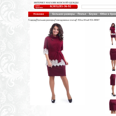
ИНТЕРНЕТ-МАГАЗИН ЖЕНСКОЙ ОДЕЖДЫ
единая
8(383)285-36-92
справочная
Новинки
Большие размеры
Платья
Блузки
Юбки и брю
Главная
Большие размеры
повседневные платья
Юбка Wisell Ю3-3909/7