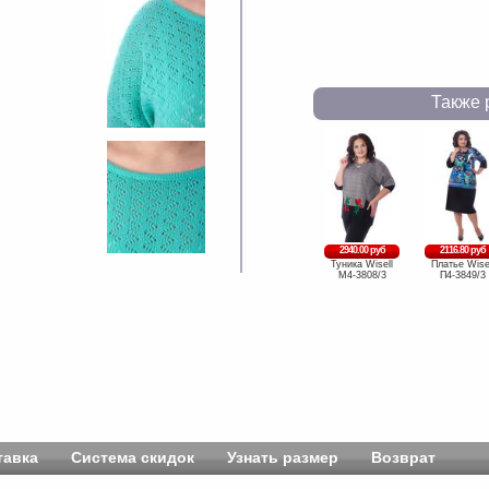
Также 
2940.00 руб
2116.80 руб
Туника Wisell
Платье Wise
М4-3808/3
П4-3849/3
тавка
Система скидок
Узнать размер
Возврат