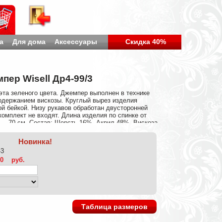
а
Для дома
Аксессуары
Скидка 40%
пер Wisell Др4-99/3
та зеленого цвета. Джемпер выполнен в технике
содержанием вискозы. Круглый вырез изделия
й бейкой. Низу рукавов обработан двусторонней
комплект не входят. Длина изделия по спинке от
я —70 см. Состав: Шерсть 16%, Акрил 48%, Вискоза
Новинка!
-3
60
руб.
Таблица размеров