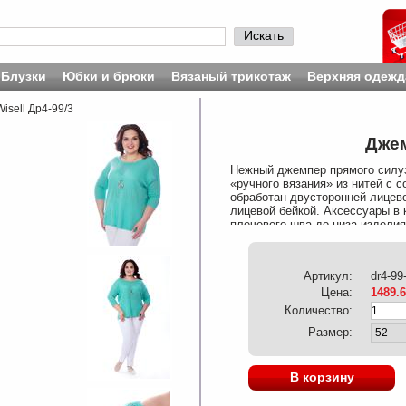
Искать
Блузки
Юбки и брюки
Вязаный трикотаж
Верхняя одежд
isell Др4-99/3
Джем
Нежный джемпер прямого силуэ
«ручного вязания» из нитей с 
обработан двусторонней лицево
лицевой бейкой. Аксессуары в 
плечевого шва до низа издели
31%, Эластан 5%
Артикул:
dr4-99
Цена:
1489.
Количество:
Размер:
В корзину