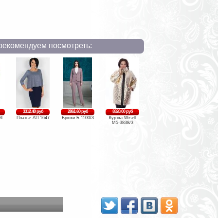
рекомендуем посмотреть:
3312.40 руб
2861.60 руб
8820.00 руб
ll
Платье АП-1647
Брюки Б-1100/3
Куртка Wisell
М5-3838/3