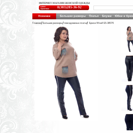
ИНТЕРНЕТ-МАГАЗИН ЖЕНСКОЙ ОДЕЖДЫ
единая
8(383)285-36-92
справочная
Новинки
Большие размеры
Платья
Блузки
Юбки и брю
Главная
Большие размеры
повседневные платья
Брюки Wisell Б5-3857/5