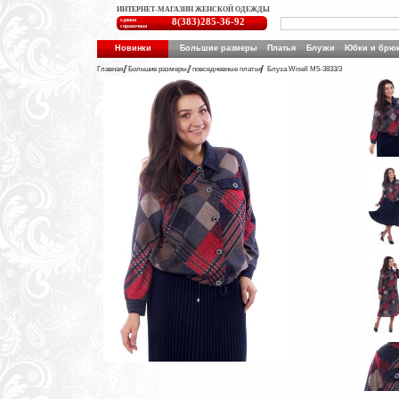
ИНТЕРНЕТ-МАГАЗИН ЖЕНСКОЙ ОДЕЖДЫ
единая
8(383)285-36-92
справочная
Новинки
Большие размеры
Платья
Блузки
Юбки и брю
Главная
Большие размеры
повседневные платья
Блуза Wisell М5-3833/3